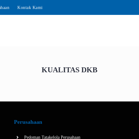
ahaan
Kontak Kami
ANDA
TENTANG KAMI
FASILITAS
PRODU
KUALITAS DKB
Perusahaan
Pedoman Tatakelola Perusahaan