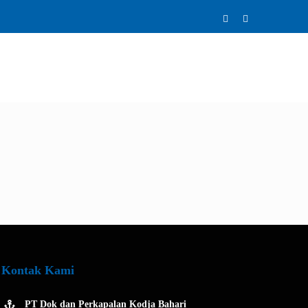
Twitter
Instagram
K & LAYANAN
BERITA
KEGIATAN
Kontak Kami
PT Dok dan Perkapalan Kodja Bahari