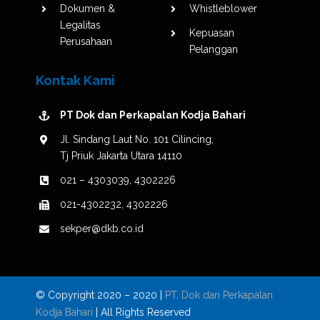
Dokumen &
Whistleblower
Legalitas
Kepuasan
Perusahaan
Pelanggan
Kontak Kami
PT Dok dan Perkapalan Kodja Bahari
Jl. Sindang Laut No. 101 Cilincing,
Tj Priuk Jakarta Utara 14110
021 – 4303039, 4302226
021-4302232, 4302226
sekper@dkb.co.id
© Copyright 2020 –
2020 |
PT. Dok dan Perkapalan
Kodja Bahari
| All Rights Reserved